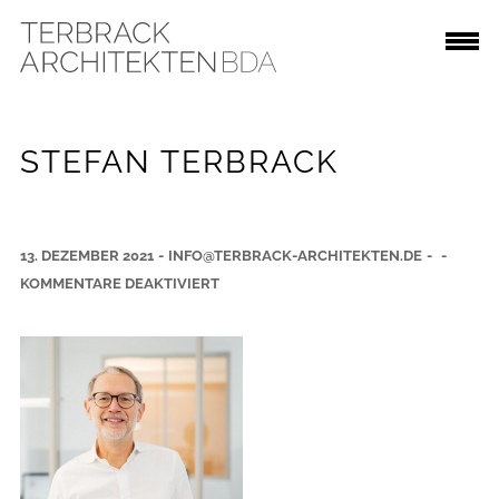
STEFAN TERBRACK
13. DEZEMBER 2021
-
INFO@TERBRACK-ARCHITEKTEN.DE
-
-
F
KOMMENTARE DEAKTIVIERT
Ü
R
S
T
E
F
A
N
T
E
R
B