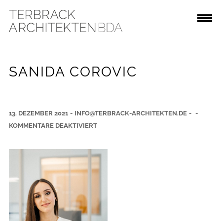
SANIDA COROVIC
13. DEZEMBER 2021
-
INFO@TERBRACK-ARCHITEKTEN.DE
-
-
F
KOMMENTARE DEAKTIVIERT
Ü
R
S
A
N
I
D
A
C
O
R
O