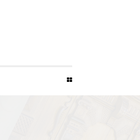
U
S
-
7
6