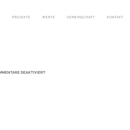
PROJEKTE
WERTE
GEMEINSCHAFT
KONTAKT
F
MMENTARE DEAKTIVIERT
Ü
R
A
L
T
E
S
-
R
A
T
H
A