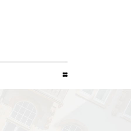
U
S
-
7
3