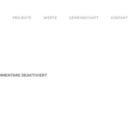
PROJEKTE
WERTE
GEMEINSCHAFT
KONTAKT
F
MMENTARE DEAKTIVIERT
Ü
R
A
L
T
E
S
-
R
A
T
H
A