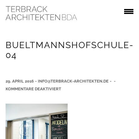
BUELTMANNSHOFSCHULE-
04
29. APRIL 2016
-
INFO@TERBRACK-ARCHITEKTEN.DE
-
-
F
KOMMENTARE DEAKTIVIERT
Ü
R
B
U
E
L
T
M
A
N