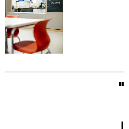
N
S
H
O
F
S
C
H
U
L
E
-
0
4