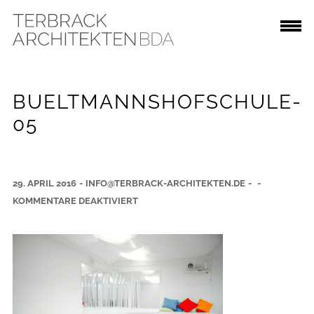
BUELTMANNSHOFSCHULE-
05
29. APRIL 2016
-
INFO@TERBRACK-ARCHITEKTEN.DE
-
-
F
KOMMENTARE DEAKTIVIERT
Ü
R
B
U
E
L
T
M
A
N