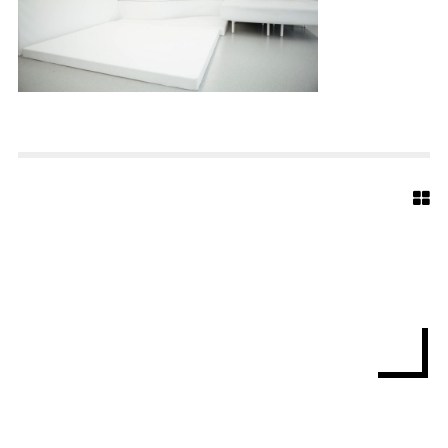
N
S
H
O
F
S
C
H
U
L
E
-
0
5