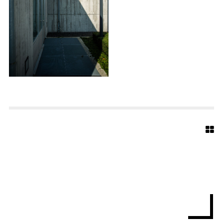
-
4
6