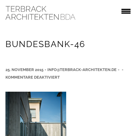
BUNDESBANK-46
25. NOVEMBER 2015
-
INFO@TERBRACK-ARCHITEKTEN.DE
-
-
F
KOMMENTARE DEAKTIVIERT
Ü
R
B
U
N
D
E
S
B
A
N
K