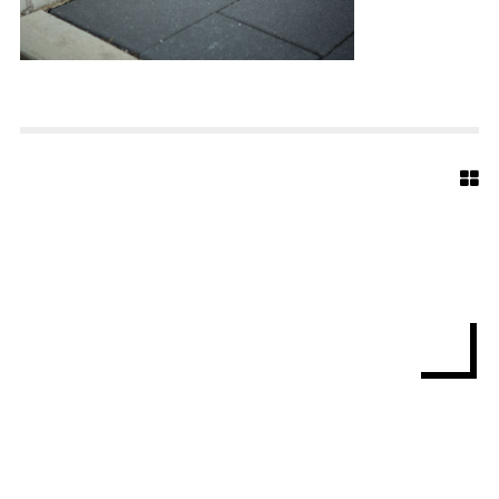
-
4
8