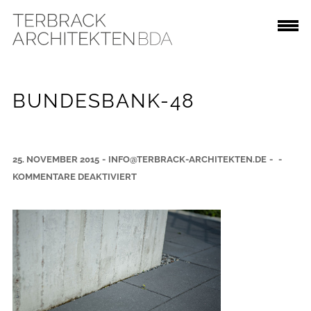
BUNDESBANK-48
25. NOVEMBER 2015
-
INFO@TERBRACK-ARCHITEKTEN.DE
-
-
F
KOMMENTARE DEAKTIVIERT
Ü
R
B
U
N
D
E
S
B
A
N
K