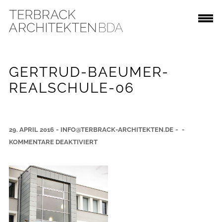
GERTRUD-BAEUMER-
REALSCHULE-06
29. APRIL 2016
-
INFO@TERBRACK-ARCHITEKTEN.DE
-
-
F
KOMMENTARE DEAKTIVIERT
Ü
R
G
E
R
T
R
U
D
-