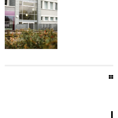
B
A
E
U
M
E
R
-
R
E
A
L
S
C
H
U
L
E
-
0
6