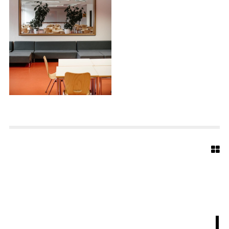
B
A
E
U
M
E
R
-
R
E
A
L
S
C
H
U
L
E
-
1
4