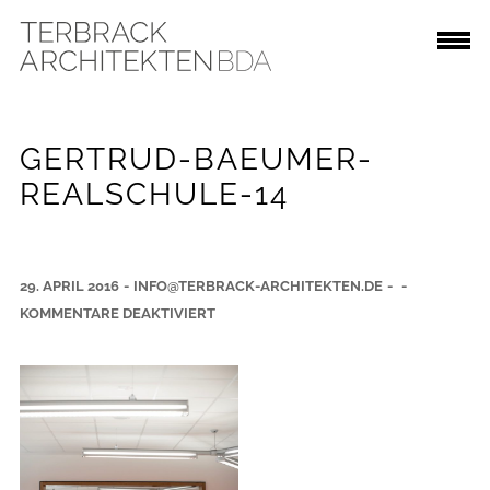
GERTRUD-BAEUMER-
REALSCHULE-14
29. APRIL 2016
-
INFO@TERBRACK-ARCHITEKTEN.DE
-
-
F
KOMMENTARE DEAKTIVIERT
Ü
R
G
E
R
T
R
U
D
-