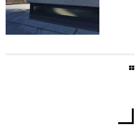
R
G
H
O
L
Z
H
A
U
S
E
N
1
2