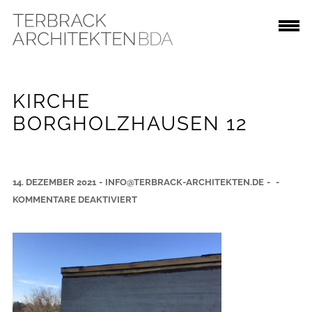
KIRCHE
BORGHOLZHAUSEN 12
14. DEZEMBER 2021
-
INFO@TERBRACK-ARCHITEKTEN.DE
-
-
F
KOMMENTARE DEAKTIVIERT
Ü
R
K
I
R
C
H
E
B
O