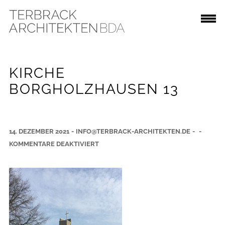
KIRCHE
BORGHOLZHAUSEN 13
14. DEZEMBER 2021
-
INFO@TERBRACK-ARCHITEKTEN.DE
-
-
F
KOMMENTARE DEAKTIVIERT
Ü
R
K
I
R
C
H
E
B
O