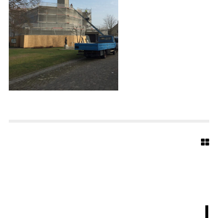
R
G
H
O
L
Z
H
A
U
S
E
N
1
3