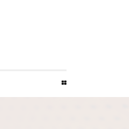
L
E
-
S
C
H
R
O
E
T
T
I
N
G
H
A
U
S
E
N
-
0
3