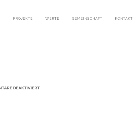
PROJEKTE
WERTE
GEMEINSCHAFT
KONTAKT
F
TARE DEAKTIVIERT
Ü
R
G
R
U
N
D
S
C
H
U