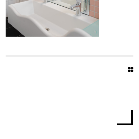
R
L
S
I
E
B
O
L
D
S
C
H
I
L
D
E
S
C
H
E
T
E
R
B
R
A
C
K
A
R