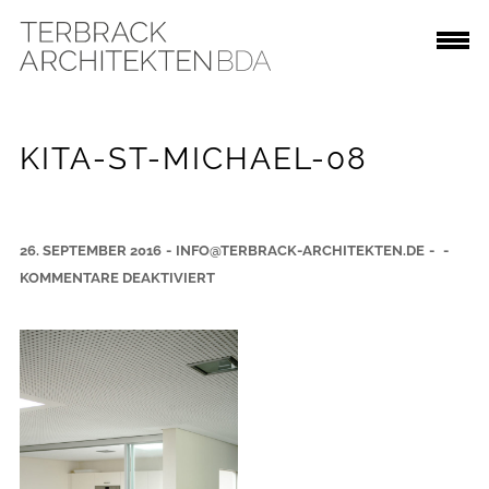
KITA-ST-MICHAEL-08
26. SEPTEMBER 2016
-
INFO@TERBRACK-ARCHITEKTEN.DE
-
-
F
KOMMENTARE DEAKTIVIERT
Ü
R
K
I
T
A
-
S
T
-
M
I