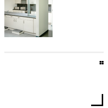
C
H
A
E
L
-
0
8