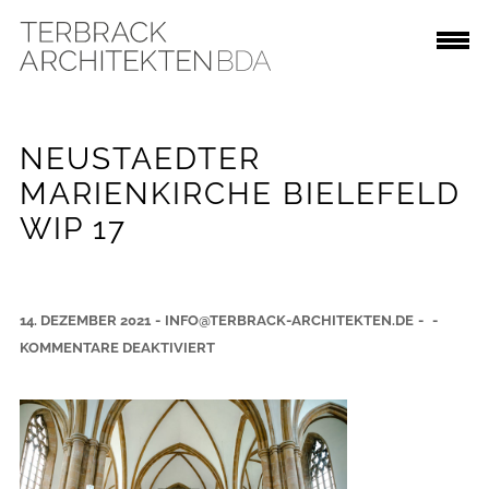
NEUSTAEDTER
MARIENKIRCHE BIELEFELD
WIP 17
14. DEZEMBER 2021
-
INFO@TERBRACK-ARCHITEKTEN.DE
-
-
F
KOMMENTARE DEAKTIVIERT
Ü
R
N
E
U
S
T
A