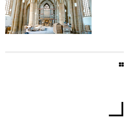
E
D
T
E
R
M
A
R
I
E
N
K
I
R
C
H
E
B
I
E
L
E
F
E
L
D
W
I
P
1