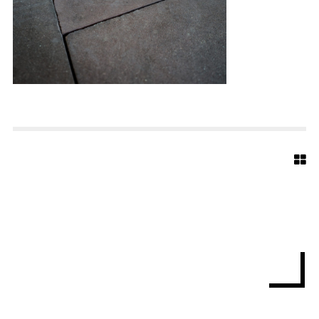
E
D
T
E
R
-
M
A
R
I
E
N
K
I
R
C
H
E
-
B
I
E
L
E
F
E
L
D
-
W