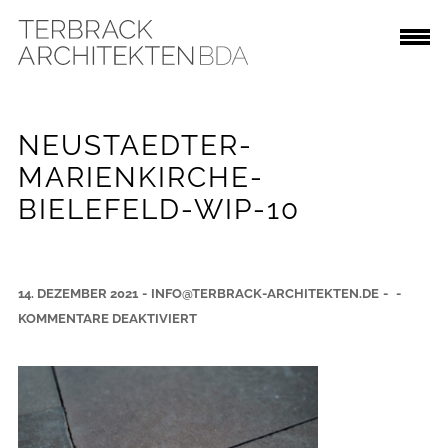
NEUSTAEDTER-
MARIENKIRCHE-
BIELEFELD-WIP-10
14. DEZEMBER 2021
-
INFO@TERBRACK-ARCHITEKTEN.DE
-
-
F
KOMMENTARE DEAKTIVIERT
Ü
R
N
E
U
S
T
A