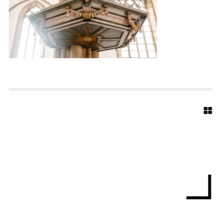
E
D
T
E
R
-
M
A
R
I
E
N
K
I
R
C
H
E
-
B
I
E
L
E
F
E
L
D
-
W