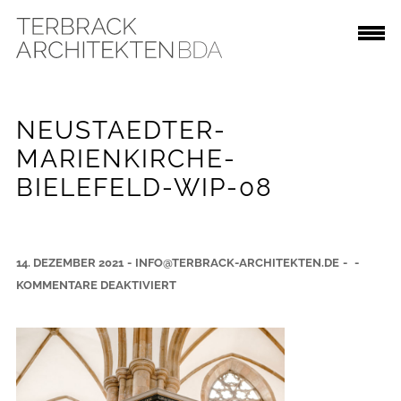
NEUSTAEDTER-
MARIENKIRCHE-
BIELEFELD-WIP-08
14. DEZEMBER 2021
-
INFO@TERBRACK-ARCHITEKTEN.DE
-
-
F
KOMMENTARE DEAKTIVIERT
Ü
R
N
E
U
S
T
A