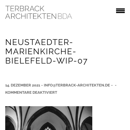
NEUSTAEDTER-
MARIENKIRCHE-
BIELEFELD-WIP-07
14. DEZEMBER 2021
-
INFO@TERBRACK-ARCHITEKTEN.DE
-
-
F
KOMMENTARE DEAKTIVIERT
Ü
R
N
E
U
S
T
A