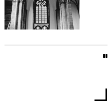
E
D
T
E
R
-
M
A
R
I
E
N
K
I
R
C
H
E
-
B
I
E
L
E
F
E
L
D
-
W