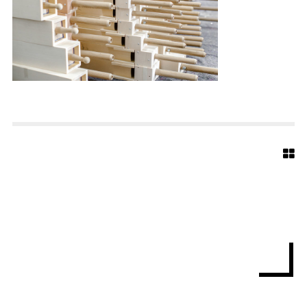
E
D
T
E
R
M
A
R
I
E
N
K
I
R
C
H
E
B
I
E
L
E
F
E
L
D
W
I
P
1