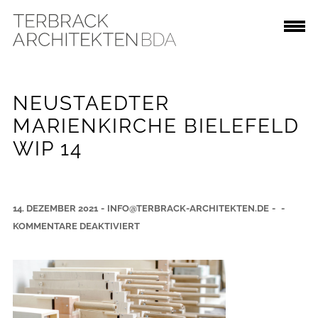
NEUSTAEDTER
MARIENKIRCHE BIELEFELD
WIP 14
14. DEZEMBER 2021
-
INFO@TERBRACK-ARCHITEKTEN.DE
-
-
F
KOMMENTARE DEAKTIVIERT
Ü
R
N
E
U
S
T
A