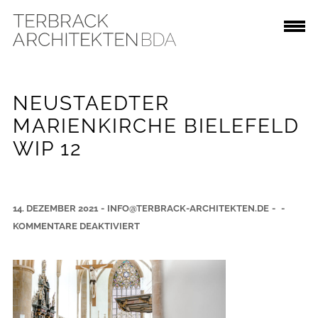
NEUSTAEDTER
MARIENKIRCHE BIELEFELD
WIP 12
14. DEZEMBER 2021
-
INFO@TERBRACK-ARCHITEKTEN.DE
-
-
F
KOMMENTARE DEAKTIVIERT
Ü
R
N
E
U
S
T
A