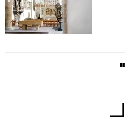
E
D
T
E
R
M
A
R
I
E
N
K
I
R
C
H
E
B
I
E
L
E
F
E
L
D
W
I
P
1