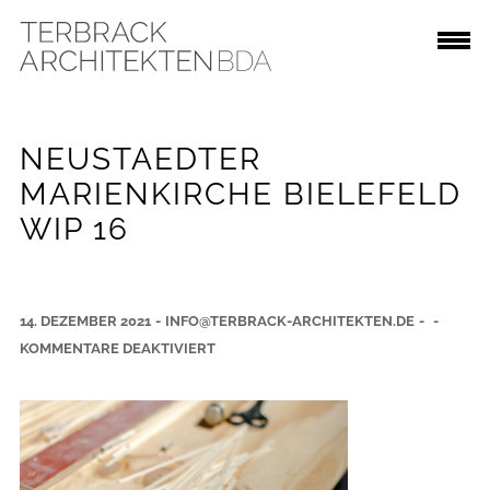
NEUSTAEDTER
MARIENKIRCHE BIELEFELD
WIP 16
14. DEZEMBER 2021
-
INFO@TERBRACK-ARCHITEKTEN.DE
-
-
F
KOMMENTARE DEAKTIVIERT
Ü
R
N
E
U
S
T
A