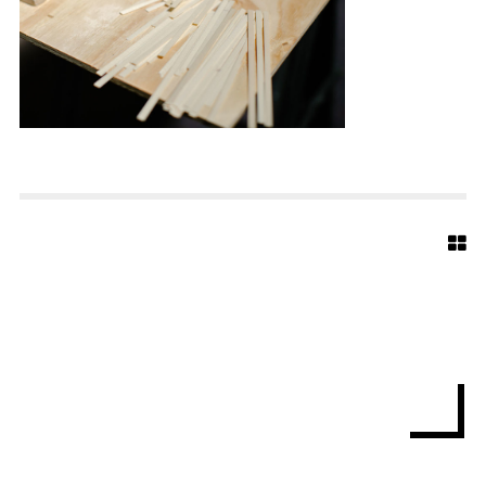
E
D
T
E
R
M
A
R
I
E
N
K
I
R
C
H
E
B
I
E
L
E
F
E
L
D
W
I
P
1