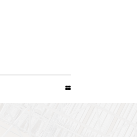
E
R
M
A
R
I
E
N
K
I
R
C
H
E
B
I
E
L
E
F
E
L
D
W
I
P
1
8