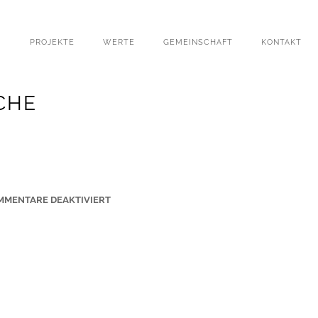
PROJEKTE
WERTE
GEMEINSCHAFT
KONTAKT
CHE
F
MMENTARE DEAKTIVIERT
Ü
R
N
E
U
S
T
A
E
D
T