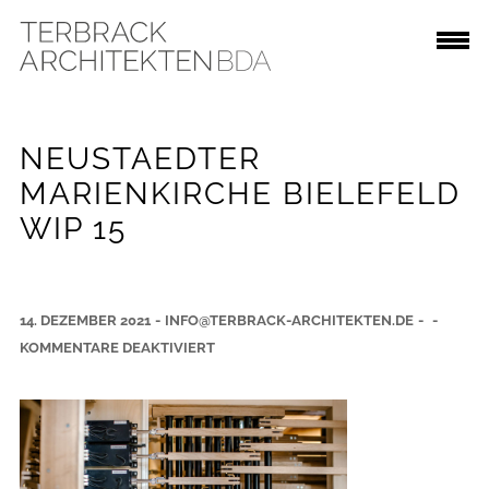
NEUSTAEDTER
MARIENKIRCHE BIELEFELD
WIP 15
14. DEZEMBER 2021
-
INFO@TERBRACK-ARCHITEKTEN.DE
-
-
F
KOMMENTARE DEAKTIVIERT
Ü
R
N
E
U
S
T
A