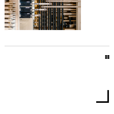
E
D
T
E
R
M
A
R
I
E
N
K
I
R
C
H
E
B
I
E
L
E
F
E
L
D
W
I
P
1