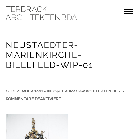
NEUSTAEDTER-
MARIENKIRCHE-
BIELEFELD-WIP-01
14. DEZEMBER 2021
-
INFO@TERBRACK-ARCHITEKTEN.DE
-
-
F
KOMMENTARE DEAKTIVIERT
Ü
R
N
E
U
S
T
A