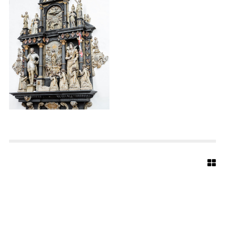
E
D
T
E
R
-
M
A
R
I
E
N
K
I
R
C
H
E
-
B
I
E
L
E
F
E
L
D
-
W