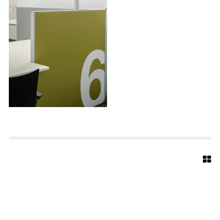
C
K
A
R
C
H
I
T
E
K
T
E
N
B
I
E
L
E
F
E
L
D
B
U
E
R
G
E
R
B