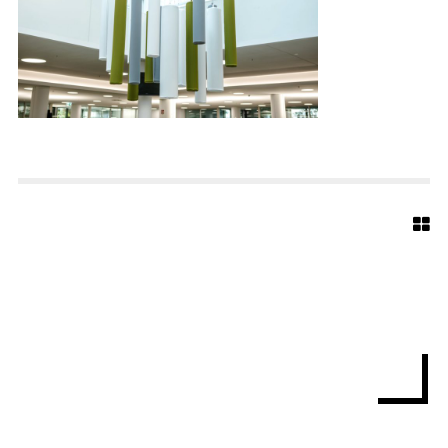
C
K
A
R
C
H
I
T
E
K
T
E
N
B
I
E
L
E
F
E
L
D
B
U
E
R
G
E
R
B