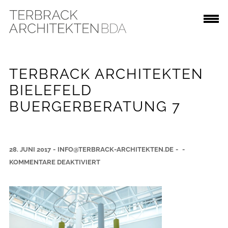
TERBRACK ARCHITEKTEN
BIELEFELD
BUERGERBERATUNG 7
28. JUNI 2017
-
INFO@TERBRACK-ARCHITEKTEN.DE
-
-
F
KOMMENTARE DEAKTIVIERT
Ü
R
T
E
R
B
R
A