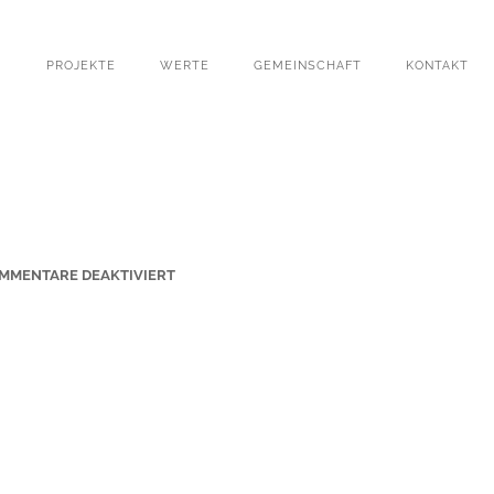
PROJEKTE
WERTE
GEMEINSCHAFT
KONTAKT
F
MMENTARE DEAKTIVIERT
Ü
R
H
E
R
Z
-
J
E
S
U
-
2