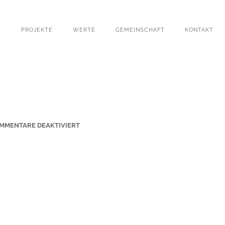
PROJEKTE
WERTE
GEMEINSCHAFT
KONTAKT
F
MMENTARE DEAKTIVIERT
Ü
R
H
E
R
Z
-
J
E
S
U
-
2