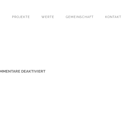
PROJEKTE
WERTE
GEMEINSCHAFT
KONTAKT
F
MMENTARE DEAKTIVIERT
Ü
R
H
E
R
Z
-
J
E
S
U
-
2