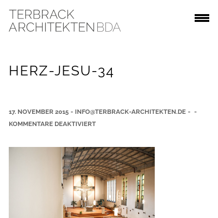
HERZ-JESU-34
17. NOVEMBER 2015
-
INFO@TERBRACK-ARCHITEKTEN.DE
-
-
F
KOMMENTARE DEAKTIVIERT
Ü
R
H
E
R
Z
-
J
E
S
U
-