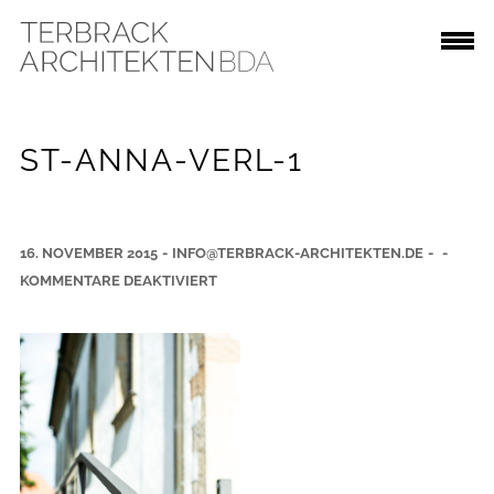
ST-ANNA-VERL-1
16. NOVEMBER 2015
-
INFO@TERBRACK-ARCHITEKTEN.DE
-
-
F
KOMMENTARE DEAKTIVIERT
Ü
R
S
T
-
A
N
N
A
-
V
E