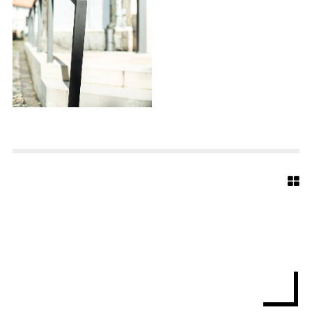
R
L
-
1