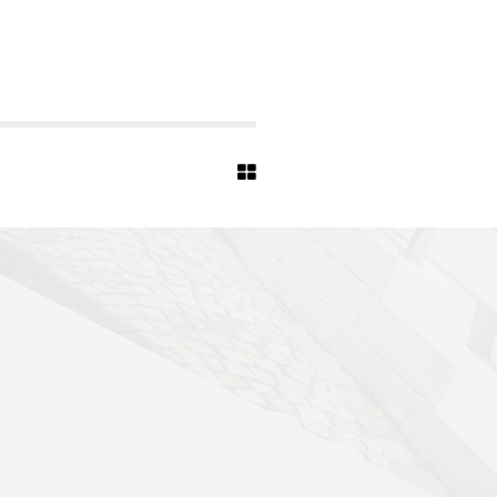
L
-
1
6