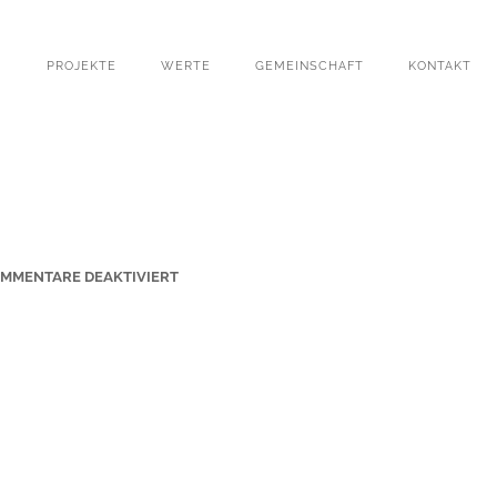
PROJEKTE
WERTE
GEMEINSCHAFT
KONTAKT
F
MMENTARE DEAKTIVIERT
Ü
R
S
T
-
A
N
N
A
-
V
E
R