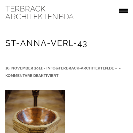
ST-ANNA-VERL-43
16. NOVEMBER 2015
-
INFO@TERBRACK-ARCHITEKTEN.DE
-
-
F
KOMMENTARE DEAKTIVIERT
Ü
R
S
T
-
A
N
N
A
-
V
E