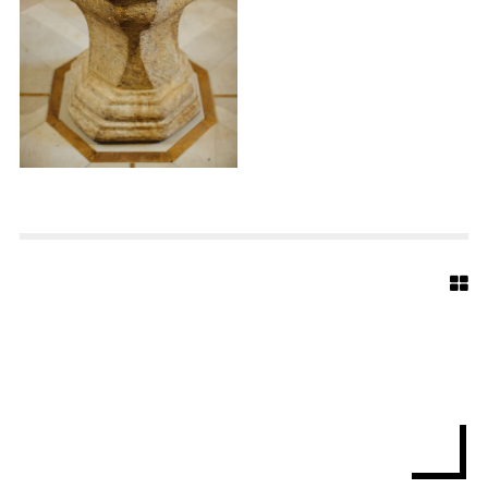
R
L
-
4
3