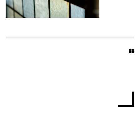
A
U
S
-
8
0