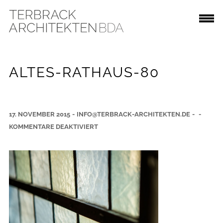
ALTES-RATHAUS-80
17. NOVEMBER 2015
-
INFO@TERBRACK-ARCHITEKTEN.DE
-
-
F
KOMMENTARE DEAKTIVIERT
Ü
R
A
L
T
E
S
-
R
A
T
H