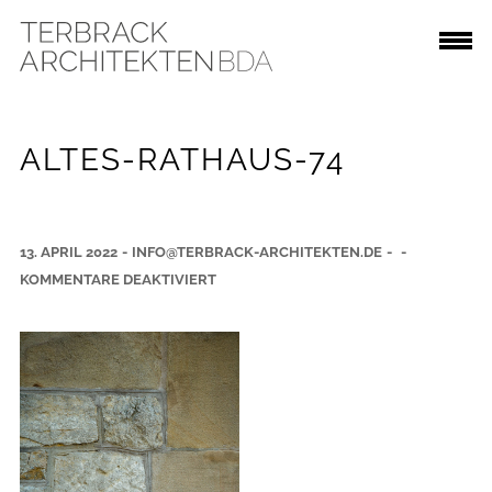
ALTES-RATHAUS-74
13. APRIL 2022
-
INFO@TERBRACK-ARCHITEKTEN.DE
-
-
F
KOMMENTARE DEAKTIVIERT
Ü
R
A
L
T
E
S
-
R
A
T
H