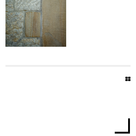
A
U
S
-
7
4