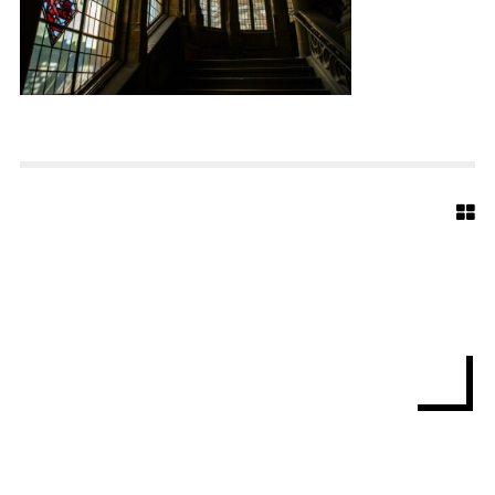
T
H
A
U
S
-
B
I
E
L
E
F
E
L
D
-
6
0