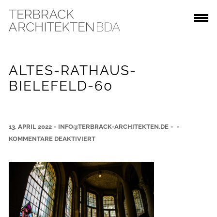
ALTES-RATHAUS-
BIELEFELD-60
13. APRIL 2022
-
INFO@TERBRACK-ARCHITEKTEN.DE
-
-
F
KOMMENTARE DEAKTIVIERT
Ü
R
A
L
T
E
S
-
R
A