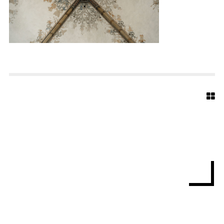
A
R
C
H
I
T
E
K
T
E
N
S
T
A
E
G
I
D
I
U
S
5
5