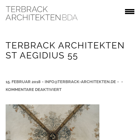
TERBRACK ARCHITEKTEN
ST AEGIDIUS 55
15. FEBRUAR 2018
-
INFO@TERBRACK-ARCHITEKTEN.DE
-
-
F
KOMMENTARE DEAKTIVIERT
Ü
R
T
E
R
B
R
A
C
K