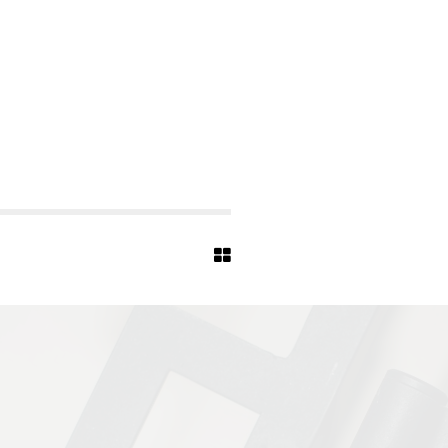
-
B
A
P
T
I
S
T
-
7
2