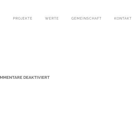
PROJEKTE
WERTE
GEMEINSCHAFT
KONTAKT
F
MMENTARE DEAKTIVIERT
Ü
R
S
T
-
J
O
H
A
N
N
E
S