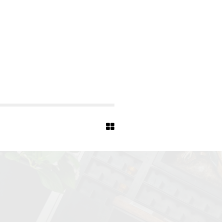
-
B
A
P
T
I
S
T
-
7
4