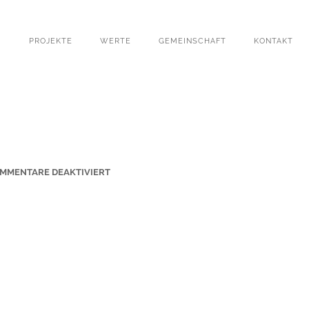
PROJEKTE
WERTE
GEMEINSCHAFT
KONTAKT
F
MMENTARE DEAKTIVIERT
Ü
R
S
T
-
J
O
H
A
N
N
E
S