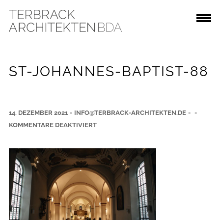
ST-JOHANNES-BAPTIST-88
14. DEZEMBER 2021
-
INFO@TERBRACK-ARCHITEKTEN.DE
-
-
F
KOMMENTARE DEAKTIVIERT
Ü
R
S
T
-
J
O
H
A
N
N
E