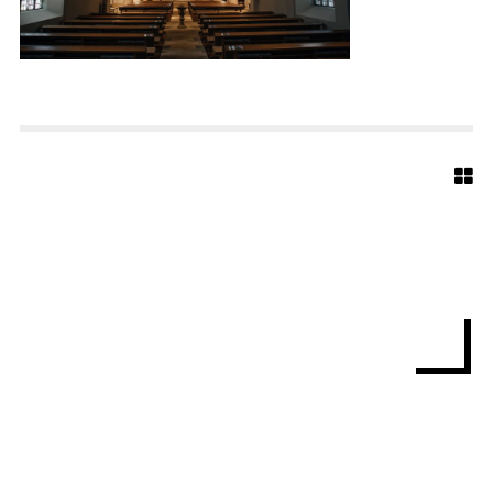
S
-
B
A
P
T
I
S
T
-
8
8