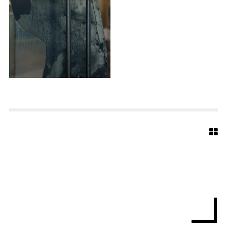
S
-
B
A
P
T
I
S
T
-
7
9