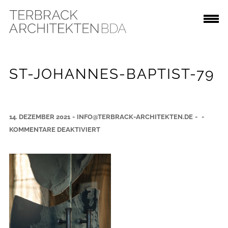
ST-JOHANNES-BAPTIST-79
14. DEZEMBER 2021
-
INFO@TERBRACK-ARCHITEKTEN.DE
-
-
F
KOMMENTARE DEAKTIVIERT
Ü
R
S
T
-
J
O
H
A
N
N
E