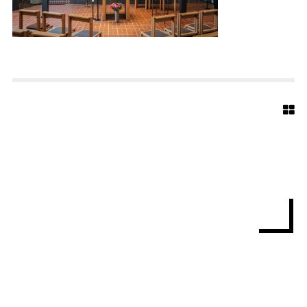
S
-
5
3