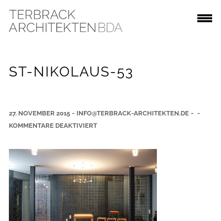
ST-NIKOLAUS-53
27. NOVEMBER 2015
-
INFO@TERBRACK-ARCHITEKTEN.DE
-
-
F
KOMMENTARE DEAKTIVIERT
Ü
R
S
T
-
N
I
K
O
L
A
U