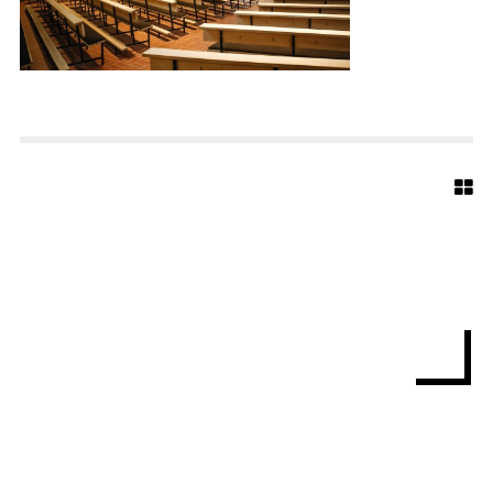
S
-
6
7