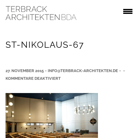
ST-NIKOLAUS-67
27. NOVEMBER 2015
-
INFO@TERBRACK-ARCHITEKTEN.DE
-
-
F
KOMMENTARE DEAKTIVIERT
Ü
R
S
T
-
N
I
K
O
L
A
U