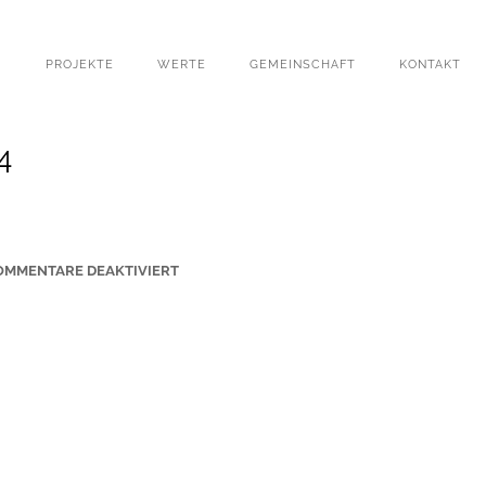
PROJEKTE
WERTE
GEMEINSCHAFT
KONTAKT
4
F
OMMENTARE DEAKTIVIERT
Ü
R
S
T
-
P
E
T
R
I
-
K
I