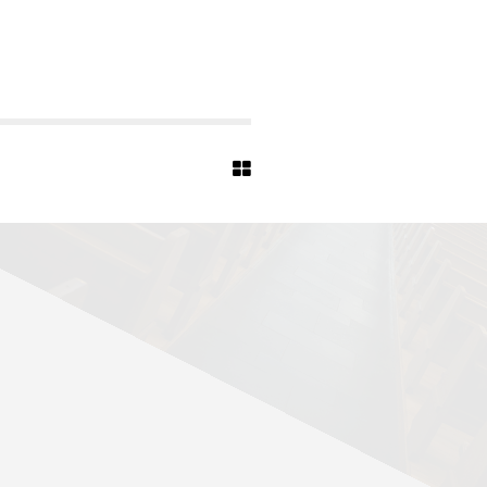
R
C
H
E
-
S
O
E
S
T
-
0
4