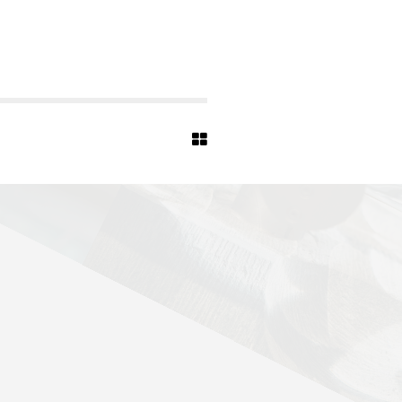
R
C
H
E
-
S
O
E
S
T
-
0
7