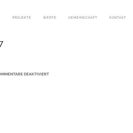
PROJEKTE
WERTE
GEMEINSCHAFT
KONTAKT
7
F
OMMENTARE DEAKTIVIERT
Ü
R
S
T
-
P
E
T
R
I
-
K
I