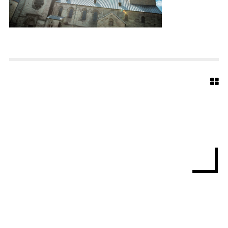
I
R
C
H
E
-
S
O
E
S
T