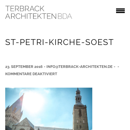
ST-PETRI-KIRCHE-SOEST
23. SEPTEMBER 2016
-
INFO@TERBRACK-ARCHITEKTEN.DE
-
-
F
KOMMENTARE DEAKTIVIERT
Ü
R
S
T
-
P
E
T
R
I
-
K