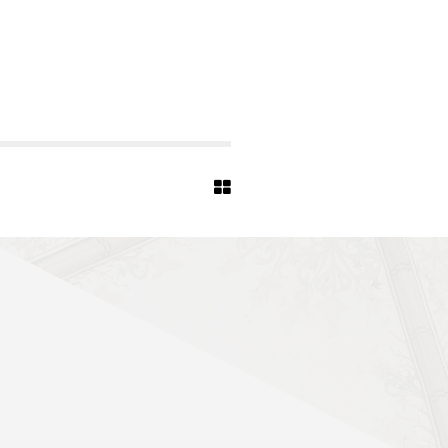
R
C
H
I
T
E
K
T
E
N
S
T
A
E
G
I
D
I
U
S
5
5