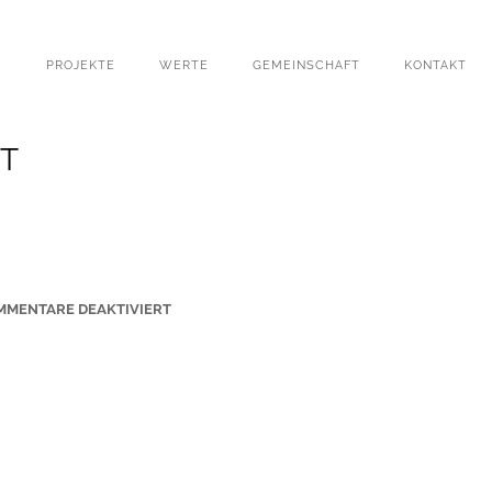
PROJEKTE
WERTE
GEMEINSCHAFT
KONTAKT
T
F
MMENTARE DEAKTIVIERT
Ü
R
T
E
R
B
R
A
C
K
A