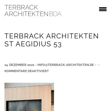
TERBRACK ARCHITEKTEN
ST AEGIDIUS 53
14. DEZEMBER 2021
-
INFO@TERBRACK-ARCHITEKTEN.DE
-
-
F
KOMMENTARE DEAKTIVIERT
Ü
R
T
E
R
B
R
A
C
K