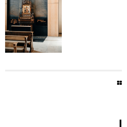
A
R
C
H
I
T
E
K
T
E
N
S
T
A
E
G
I
D
I
U
S
5
3