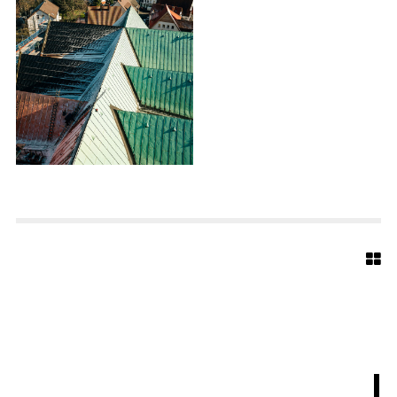
A
R
C
H
I
T
E
K
T
E
N
S
T
A
E
G
I
D
I
U
S
5
0