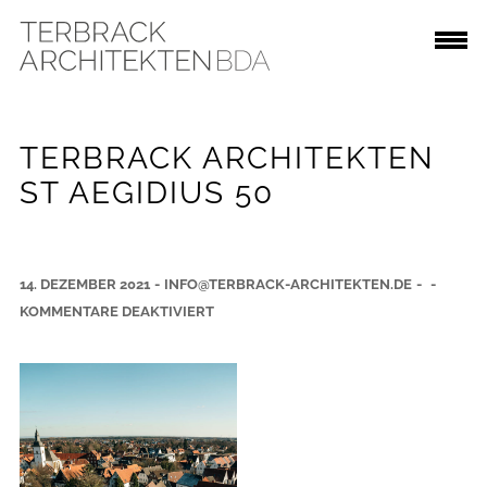
TERBRACK ARCHITEKTEN
ST AEGIDIUS 50
14. DEZEMBER 2021
-
INFO@TERBRACK-ARCHITEKTEN.DE
-
-
F
KOMMENTARE DEAKTIVIERT
Ü
R
T
E
R
B
R
A
C
K